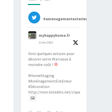
#amenagementexterieur
myhappyhome.fr
21 Avr 2023
Voici quelques astuces pour
décorer votre
#terrasse
à
moindre coût !
#HomeStaging
#AménagementExtérieur
#Décoration
http://mon.listedito.net/r/qxen42o