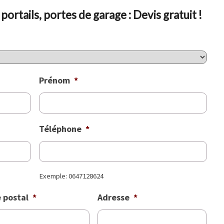
ET
ortails, portes de garage : Devis gratuit !
PORTES
DE
GARAGE
À
Prénom
*
WINGLES
(62410)
Téléphone
*
Exemple: 0647128624
 postal
*
Adresse
*