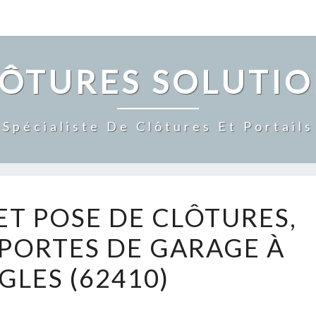
ÔTURES SOLUTIO
Spécialiste De Clôtures Et Portails
FOURNITURE
ET POSE DE CLÔTURES,
ET
 PORTES DE GARAGE À
POSE
DE
GLES (62410)
CLÔTURES,
PORTAILS