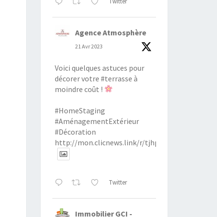
Twitter
Agence Atmosphère
21 Avr 2023
Voici quelques astuces pour
décorer votre
#terrasse
à
moindre coût !
#HomeStaging
#AménagementExtérieur
#Décoration
http://mon.clicnews.link/r/tjhptv4
Twitter
Immobilier GCI -